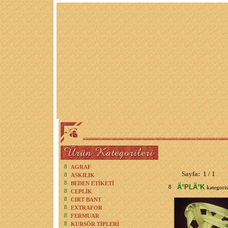
8
AGRAF
Sayfa:
1 / 1
8
ASKILIK
8
BEDEN ETİKETİ
Ä°PLÄ°K
8
kategori
8
CEPLİK
8
CIRT BANT
8
EXTRAFOR
8
FERMUAR
8
KURSÖR TİPLERİ