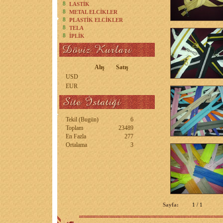
8
LASTİK
8
METAL ELCİKLER
8
PLASTİK ELCİKLER
8
TELA
8
İPLİK
Sayfa:
1 / 1